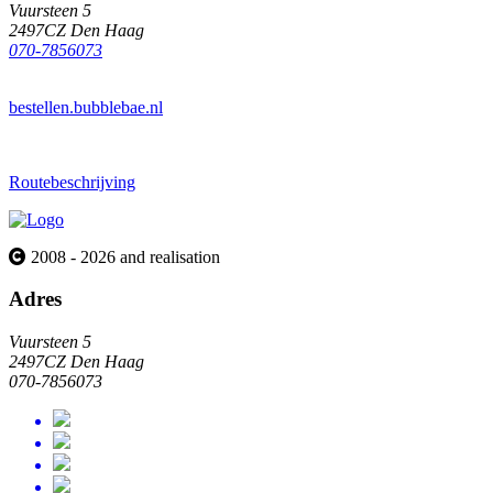
Vuursteen 5
2497CZ Den Haag
070-7856073
bestellen.bubblebae.nl
Routebeschrijving
2008 - 2026 and realisation
Adres
Vuursteen 5
2497CZ Den Haag
070-7856073