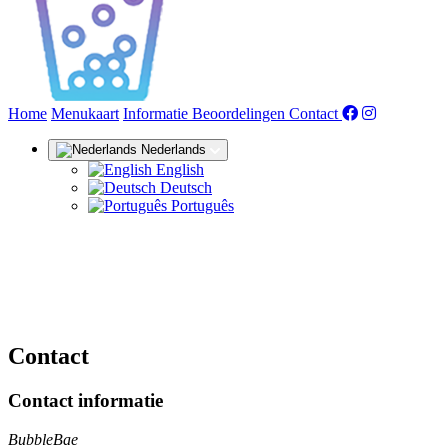
(huidige)
Home
Menukaart
Informatie
Beoordelingen
Contact
Nederlands
English
Deutsch
Português
Contact
Contact informatie
BubbleBae