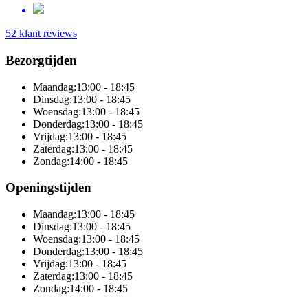
52 klant reviews
Bezorgtijden
Maandag:
13:00 - 18:45
Dinsdag:
13:00 - 18:45
Woensdag:
13:00 - 18:45
Donderdag:
13:00 - 18:45
Vrijdag:
13:00 - 18:45
Zaterdag:
13:00 - 18:45
Zondag:
14:00 - 18:45
Openingstijden
Maandag:
13:00 - 18:45
Dinsdag:
13:00 - 18:45
Woensdag:
13:00 - 18:45
Donderdag:
13:00 - 18:45
Vrijdag:
13:00 - 18:45
Zaterdag:
13:00 - 18:45
Zondag:
14:00 - 18:45